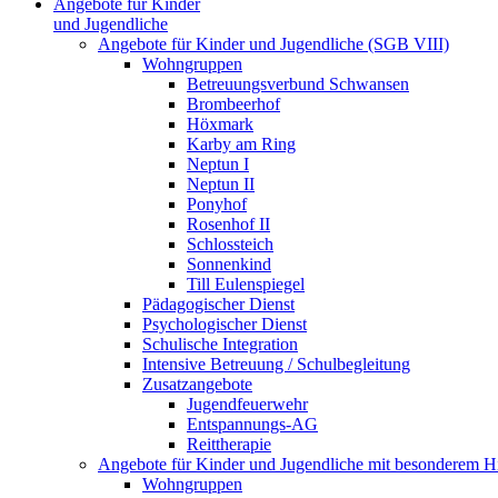
Angebote für Kinder
und Jugendliche
Angebote für Kinder und Jugendliche (SGB VIII)
Wohngruppen
Betreuungsverbund Schwansen
Brombeerhof
Höxmark
Karby am Ring
Neptun I
Neptun II
Ponyhof
Rosenhof II
Schlossteich
Sonnenkind
Till Eulenspiegel
Pädagogischer Dienst
Psychologischer Dienst
Schulische Integration
Intensive Betreuung / Schulbegleitung
Zusatzangebote
Jugendfeuerwehr
Entspannungs-AG
Reittherapie
Angebote für Kinder und Jugendliche mit besonderem 
Wohngruppen