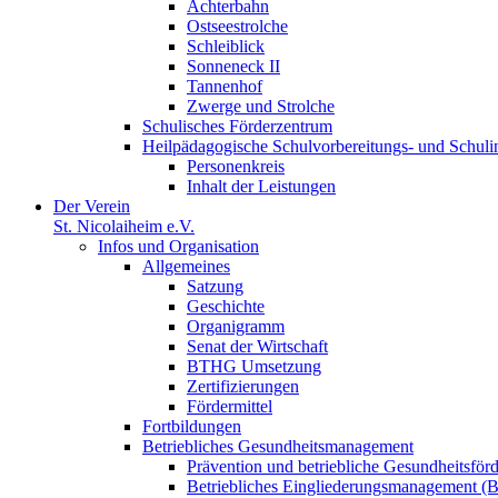
Achterbahn
Ostseestrolche
Schleiblick
Sonneneck II
Tannenhof
Zwerge und Strolche
Schulisches Förderzentrum
Heilpädagogische Schulvorbereitungs- und Schul
Personenkreis
Inhalt der Leistungen
Der Verein
St. Nicolaiheim e.V.
Infos und Organisation
Allgemeines
Satzung
Geschichte
Organigramm
Senat der Wirtschaft
BTHG Umsetzung
Zertifizierungen
Fördermittel
Fortbildungen
Betriebliches Gesundheitsmanagement
Prävention und betriebliche Gesundheitsför
Betriebliches Eingliederungsmanagement 