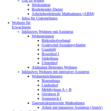
Gut zu wissen
Werkstattrat
Begleitender Dienst
Arbeitsbegleitende Maßnahmen (ABM)
Infos für Unternehmen
Wohnen für
Erwachsene
Inklusives Wohnen mit Assistenz
Wohngruppen
Birkenhofverbund
Godewind Sozialpsychiatrie
Grauhöft
Rosenhof I
Süderhuus
Ulmenhof
Ambulant Betreutes Wohnen
Inklusives Wohnen mit intensiver Assistenz
Wohneinrichtungen
Braruphuus
Lindenhof
Mehlbyhuus A + B
Oersberg II
Sonneneck I
Tagesstrukturierende Maßnahmen
Arbeit mit intensiver Assistenz (AmiA)