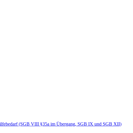
Hilfebedarf (SGB VIII §35a im Übergang, SGB IX und SGB XII)