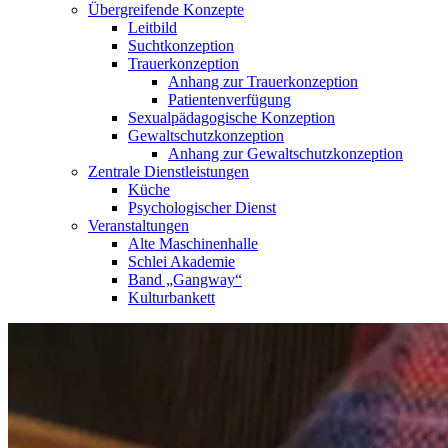
Übergreifende Konzepte
Leitbild
Suchtkonzeption
Trauerkonzeption
Anhang zur Trauerkonzeption
Patientenverfügung
Sexualpädagogische Konzeption
Gewaltschutzkonzeption
Anhang zur Gewaltschutzkonzeption
Zentrale Dienstleistungen
Küche
Psychologischer Dienst
Veranstaltungen
Alte Maschinenhalle
Schlei Akademie
Band „Gangway“
Kulturbankett