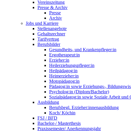
Vereinszeitung
Presse & Archiv
Presse
Archiv
Jobs und Karriere
Stellenangebote
Gehaltsrechner
Tarifvertrag
Berufsbilder
Gesundheits- und Krankenpfleger:in
Ergotherapeut:in
Erzieher:in
Heilerziehungspfleger:in
Heilpädagog:in
Heimerzieher:in
Motopädagog:in
Pädagog:in sowie Erziehungs-, Bildungswis
Psycholog:in (Diplom/Bachelor)
Sozialpädagog:in sowie Soziale Arbeit und
Ausbildung
Berufsbegl. Erzieher:innenausbildung
Koch/ Köchin
FSJ / BFD
Bachelor-/ Masterthesis
Praxissemester/ Anerkennungsjahr