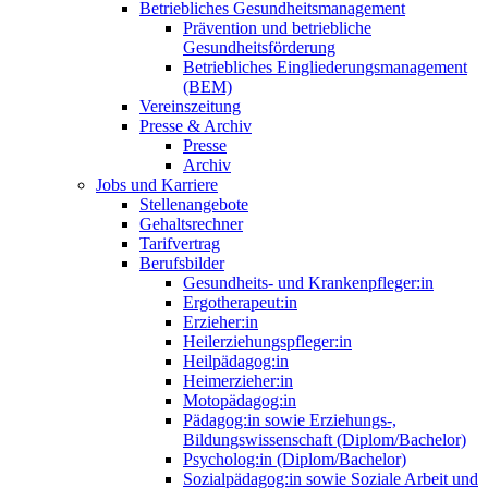
Betriebliches Gesundheitsmanagement
Prävention und betriebliche
Gesundheitsförderung
Betriebliches Eingliederungsmanagement
(BEM)
Vereinszeitung
Presse & Archiv
Presse
Archiv
Jobs und Karriere
Stellenangebote
Gehaltsrechner
Tarifvertrag
Berufsbilder
Gesundheits- und Krankenpfleger:in
Ergotherapeut:in
Erzieher:in
Heilerziehungspfleger:in
Heilpädagog:in
Heimerzieher:in
Motopädagog:in
Pädagog:in sowie Erziehungs-,
Bildungswissenschaft (Diplom/Bachelor)
Psycholog:in (Diplom/Bachelor)
Sozialpädagog:in sowie Soziale Arbeit und