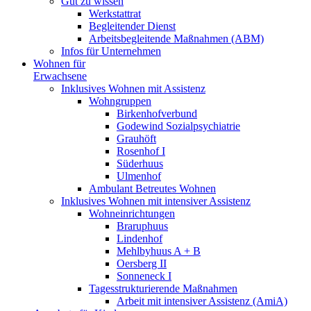
Gut zu wissen
Werkstattrat
Begleitender Dienst
Arbeitsbegleitende Maßnahmen (ABM)
Infos für Unternehmen
Wohnen für
Erwachsene
Inklusives Wohnen mit Assistenz
Wohngruppen
Birkenhofverbund
Godewind Sozialpsychiatrie
Grauhöft
Rosenhof I
Süderhuus
Ulmenhof
Ambulant Betreutes Wohnen
Inklusives Wohnen mit intensiver Assistenz
Wohneinrichtungen
Braruphuus
Lindenhof
Mehlbyhuus A + B
Oersberg II
Sonneneck I
Tagesstrukturierende Maßnahmen
Arbeit mit intensiver Assistenz (AmiA)