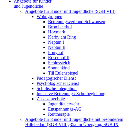
Angebote für Kinder
und Jugendliche
Angebote für Kinder und Jugendliche (SGB VIII)
Wohngruppen
Betreuungsverbund Schwansen
Brombeerhof
Höxmark
Karby am Ring
Neptun I
Neptun II
Ponyhof
Rosenhof II
Schlossteich
Sonnenkind
Till Eulenspiegel
Pädagogischer Dienst
Psychologischer Dienst
Schulische Integration
Intensive Betreuung / Schulbegleitung
Zusatzangebote
Jugendfeuerwehr
Entspannungs-AG
Reittherapie
Angebote für Kinder und Jugendliche mit besonderem
Hilfebedarf (SGB VIII §35a im Übergang, SGB IX