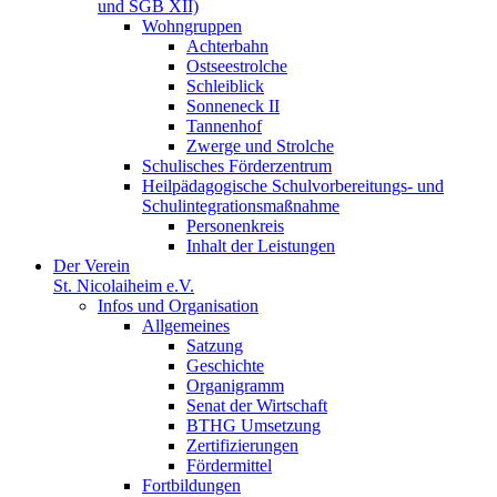
und SGB XII)
Wohngruppen
Achterbahn
Ostseestrolche
Schleiblick
Sonneneck II
Tannenhof
Zwerge und Strolche
Schulisches Förderzentrum
Heilpädagogische Schulvorbereitungs- und
Schulintegrationsmaßnahme
Personenkreis
Inhalt der Leistungen
Der Verein
St. Nicolaiheim e.V.
Infos und Organisation
Allgemeines
Satzung
Geschichte
Organigramm
Senat der Wirtschaft
BTHG Umsetzung
Zertifizierungen
Fördermittel
Fortbildungen