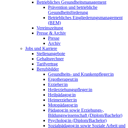
Betriebliches Gesundheitsmanagement
Prävention und betriebliche
Gesundheitsförderung
Betriebliches Eingliederungsmanagement
(BEM)
Vereinszeitung
Presse & Archiv
Presse
Archiv
Jobs und Karriere
Stellenangebote
Gehaltsrechner
Tarifvertrag
Berufsbilder
Gesundheits- und Krankenpfleger:in
Ergotherapeut:in
Erzieher:in
Heilerziehungspfleger:in
Heilpädagog:in
Heimerzieher:in
Motopädagog:in
Pädagog:in sowie Erziehungs-,
Bildungswissenschaft (Diplom/Bachelor)
Psycholog:in (Diplom/Bachelor)
Sozialpädagog:in sowie Soziale Arbeit und