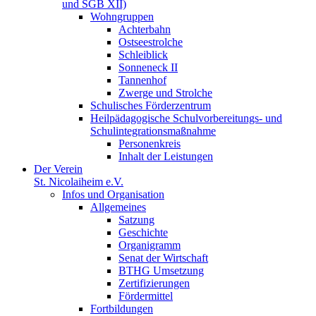
und SGB XII)
Wohngruppen
Achterbahn
Ostseestrolche
Schleiblick
Sonneneck II
Tannenhof
Zwerge und Strolche
Schulisches Förderzentrum
Heilpädagogische Schulvorbereitungs- und
Schulintegrationsmaßnahme
Personenkreis
Inhalt der Leistungen
Der Verein
St. Nicolaiheim e.V.
Infos und Organisation
Allgemeines
Satzung
Geschichte
Organigramm
Senat der Wirtschaft
BTHG Umsetzung
Zertifizierungen
Fördermittel
Fortbildungen