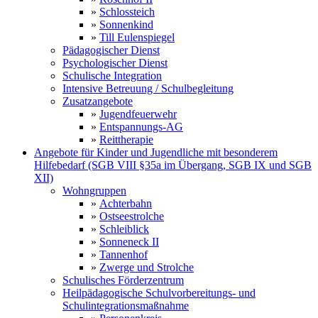
»
Schlossteich
»
Sonnenkind
»
Till Eulenspiegel
Pädagogischer Dienst
Psychologischer Dienst
Schulische Integration
Intensive Betreuung / Schulbegleitung
Zusatzangebote
»
Jugendfeuerwehr
»
Entspannungs-AG
»
Reittherapie
Angebote für Kinder und Jugendliche mit besonderem
Hilfebedarf (SGB VIII §35a im Übergang, SGB IX und SGB
XII)
Wohngruppen
»
Achterbahn
»
Ostseestrolche
»
Schleiblick
»
Sonneneck II
»
Tannenhof
»
Zwerge und Strolche
Schulisches Förderzentrum
Heilpädagogische Schulvorbereitungs- und
Schulintegrationsmaßnahme