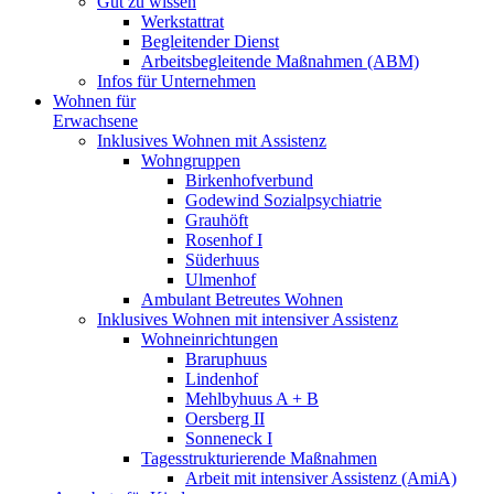
Gut zu wissen
Werkstattrat
Begleitender Dienst
Arbeitsbegleitende Maßnahmen (ABM)
Infos für Unternehmen
Wohnen für
Erwachsene
Inklusives Wohnen mit Assistenz
Wohngruppen
Birkenhofverbund
Godewind Sozialpsychiatrie
Grauhöft
Rosenhof I
Süderhuus
Ulmenhof
Ambulant Betreutes Wohnen
Inklusives Wohnen mit intensiver Assistenz
Wohneinrichtungen
Braruphuus
Lindenhof
Mehlbyhuus A + B
Oersberg II
Sonneneck I
Tagesstrukturierende Maßnahmen
Arbeit mit intensiver Assistenz (AmiA)