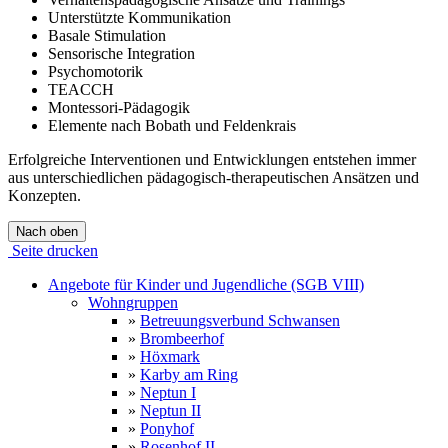
Unterstützte Kommunikation
Basale Stimulation
Sensorische Integration
Psychomotorik
TEACCH
Montessori-Pädagogik
Elemente nach Bobath und Feldenkrais
Erfolgreiche Interventionen und Entwicklungen entstehen immer
aus unterschiedlichen pädagogisch-therapeutischen Ansätzen und
Konzepten.
Nach oben
Seite drucken
Angebote für Kinder und Jugendliche (SGB VIII)
Wohngruppen
»
Betreuungsverbund Schwansen
»
Brombeerhof
»
Höxmark
»
Karby am Ring
»
Neptun I
»
Neptun II
»
Ponyhof
»
Rosenhof II