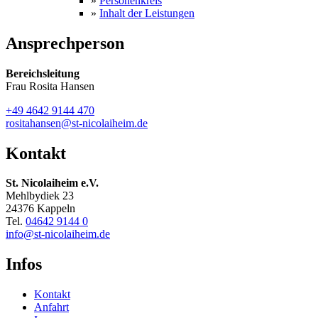
»
Personenkreis
»
Inhalt der Leistungen
Ansprechperson
Bereichsleitung
Frau Rosita Hansen
+49 4642 9144 470
rositahansen@st-nicolaiheim.de
Kontakt
St. Nicolaiheim e.V.
Mehlbydiek 23
24376 Kappeln
Tel.
04642 9144 0
info@st-nicolaiheim.de
Infos
Kontakt
Anfahrt