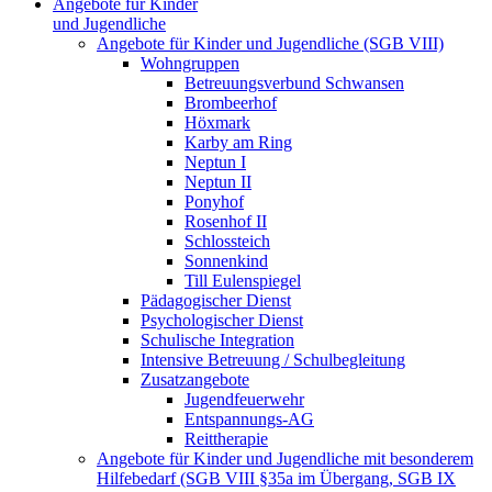
Angebote für Kinder
und Jugendliche
Angebote für Kinder und Jugendliche (SGB VIII)
Wohngruppen
Betreuungsverbund Schwansen
Brombeerhof
Höxmark
Karby am Ring
Neptun I
Neptun II
Ponyhof
Rosenhof II
Schlossteich
Sonnenkind
Till Eulenspiegel
Pädagogischer Dienst
Psychologischer Dienst
Schulische Integration
Intensive Betreuung / Schulbegleitung
Zusatzangebote
Jugendfeuerwehr
Entspannungs-AG
Reittherapie
Angebote für Kinder und Jugendliche mit besonderem
Hilfebedarf (SGB VIII §35a im Übergang, SGB IX