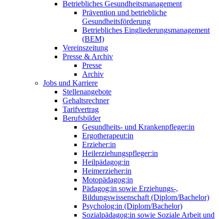
Betriebliches Gesundheitsmanagement
Prävention und betriebliche
Gesundheitsförderung
Betriebliches Eingliederungsmanagement
(BEM)
Vereinszeitung
Presse & Archiv
Presse
Archiv
Jobs und Karriere
Stellenangebote
Gehaltsrechner
Tarifvertrag
Berufsbilder
Gesundheits- und Krankenpfleger:in
Ergotherapeut:in
Erzieher:in
Heilerziehungspfleger:in
Heilpädagog:in
Heimerzieher:in
Motopädagog:in
Pädagog:in sowie Erziehungs-,
Bildungswissenschaft (Diplom/Bachelor)
Psycholog:in (Diplom/Bachelor)
Sozialpädagog:in sowie Soziale Arbeit und