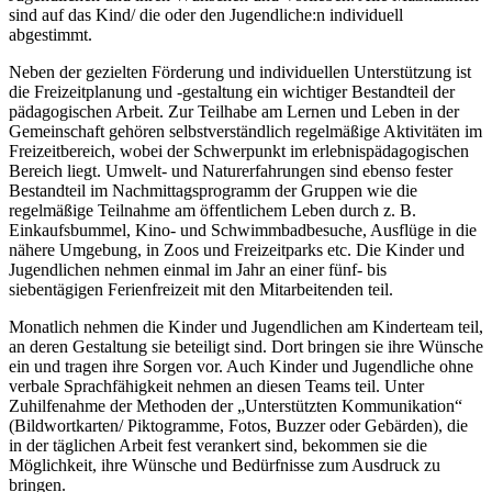
sind auf das Kind/ die oder den Jugendliche:n individuell
abgestimmt.
Neben der gezielten Förderung und individuellen Unterstützung ist
die Freizeitplanung und -gestaltung ein wichtiger Bestandteil der
pädagogischen Arbeit. Zur Teilhabe am Lernen und Leben in der
Gemeinschaft gehören selbstverständlich regelmäßige Aktivitäten im
Freizeitbereich, wobei der Schwerpunkt im erlebnispädagogischen
Bereich liegt. Umwelt- und Naturerfahrungen sind ebenso fester
Bestandteil im Nachmittagsprogramm der Gruppen wie die
regelmäßige Teilnahme am öffentlichem Leben durch z. B.
Einkaufsbummel, Kino- und Schwimmbadbesuche, Ausflüge in die
nähere Umgebung, in Zoos und Freizeitparks etc. Die Kinder und
Jugendlichen nehmen einmal im Jahr an einer fünf- bis
siebentägigen Ferienfreizeit mit den Mitarbeitenden teil.
Monatlich nehmen die Kinder und Jugendlichen am Kinderteam teil,
an deren Gestaltung sie beteiligt sind. Dort bringen sie ihre Wünsche
ein und tragen ihre Sorgen vor. Auch Kinder und Jugendliche ohne
verbale Sprachfähigkeit nehmen an diesen Teams teil. Unter
Zuhilfenahme der Methoden der „Unterstützten Kommunikation“
(Bildwortkarten/ Piktogramme, Fotos, Buzzer oder Gebärden), die
in der täglichen Arbeit fest verankert sind, bekommen sie die
Möglichkeit, ihre Wünsche und Bedürfnisse zum Ausdruck zu
bringen.