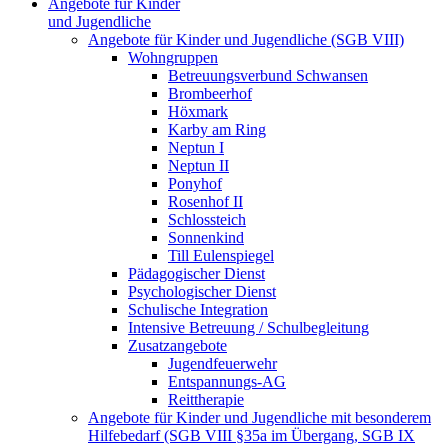
Angebote für Kinder
und Jugendliche
Angebote für Kinder und Jugendliche (SGB VIII)
Wohngruppen
Betreuungsverbund Schwansen
Brombeerhof
Höxmark
Karby am Ring
Neptun I
Neptun II
Ponyhof
Rosenhof II
Schlossteich
Sonnenkind
Till Eulenspiegel
Pädagogischer Dienst
Psychologischer Dienst
Schulische Integration
Intensive Betreuung / Schulbegleitung
Zusatzangebote
Jugendfeuerwehr
Entspannungs-AG
Reittherapie
Angebote für Kinder und Jugendliche mit besonderem
Hilfebedarf (SGB VIII §35a im Übergang, SGB IX