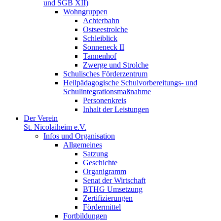
und SGB XII)
Wohngruppen
Achterbahn
Ostseestrolche
Schleiblick
Sonneneck II
Tannenhof
Zwerge und Strolche
Schulisches Förderzentrum
Heilpädagogische Schulvorbereitungs- und
Schulintegrationsmaßnahme
Personenkreis
Inhalt der Leistungen
Der Verein
St. Nicolaiheim e.V.
Infos und Organisation
Allgemeines
Satzung
Geschichte
Organigramm
Senat der Wirtschaft
BTHG Umsetzung
Zertifizierungen
Fördermittel
Fortbildungen