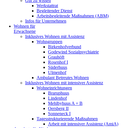
Gut zu wissen
Werkstattrat
Begleitender Dienst
Arbeitsbegleitende Maßnahmen (ABM)
Infos für Unternehmen
Wohnen für
Erwachsene
Inklusives Wohnen mit Assistenz
Wohngruppen
Birkenhofverbund
Godewind Sozialpsychiatrie
Grauhöft
Rosenhof I
Süderhuus
Ulmenhof
Ambulant Betreutes Wohnen
Inklusives Wohnen mit intensiver Assistenz
Wohneinrichtungen
Braruphuus
Lindenhof
Mehlbyhuus A + B
Oersberg II
Sonneneck I
Tagesstrukturierende Maßnahmen
Arbeit mit intensiver Assistenz (AmiA)