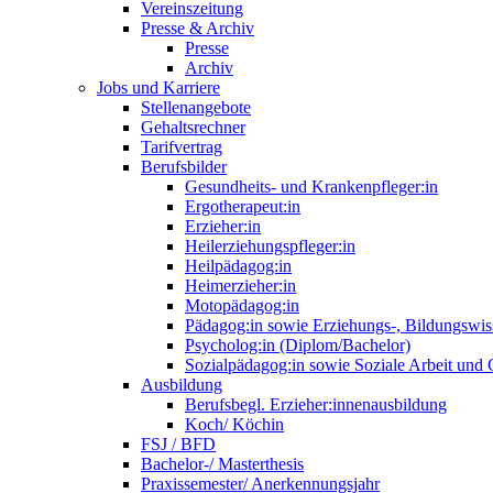
Vereinszeitung
Presse & Archiv
Presse
Archiv
Jobs und Karriere
Stellenangebote
Gehaltsrechner
Tarifvertrag
Berufsbilder
Gesundheits- und Krankenpfleger:in
Ergotherapeut:in
Erzieher:in
Heilerziehungspfleger:in
Heilpädagog:in
Heimerzieher:in
Motopädagog:in
Pädagog:in sowie Erziehungs-, Bildungswis
Psycholog:in (Diplom/Bachelor)
Sozialpädagog:in sowie Soziale Arbeit und
Ausbildung
Berufsbegl. Erzieher:innenausbildung
Koch/ Köchin
FSJ / BFD
Bachelor-/ Masterthesis
Praxissemester/ Anerkennungsjahr