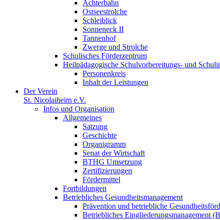
Achterbahn
Ostseestrolche
Schleiblick
Sonneneck II
Tannenhof
Zwerge und Strolche
Schulisches Förderzentrum
Heilpädagogische Schulvorbereitungs- und Schul
Personenkreis
Inhalt der Leistungen
Der Verein
St. Nicolaiheim e.V.
Infos und Organisation
Allgemeines
Satzung
Geschichte
Organigramm
Senat der Wirtschaft
BTHG Umsetzung
Zertifizierungen
Fördermittel
Fortbildungen
Betriebliches Gesundheitsmanagement
Prävention und betriebliche Gesundheitsför
Betriebliches Eingliederungsmanagement 