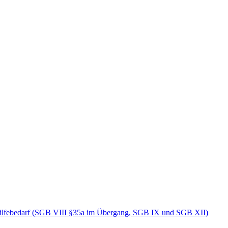
Hilfebedarf (SGB VIII §35a im Übergang, SGB IX und SGB XII)