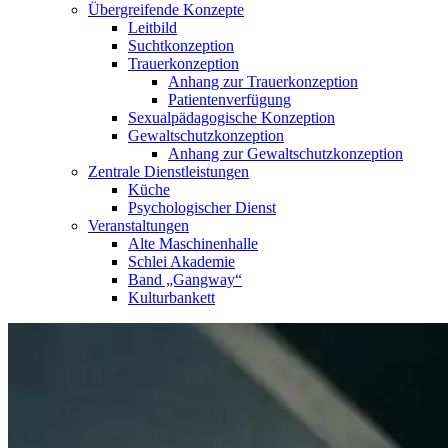
Übergreifende Konzepte
Leitbild
Suchtkonzeption
Trauerkonzeption
Anhang zur Trauerkonzeption
Patientenverfügung
Sexualpädagogische Konzeption
Gewaltschutzkonzeption
Anhang zur Gewaltschutzkonzeption
Zentrale Dienstleistungen
Küche
Psychologischer Dienst
Veranstaltungen
Alte Maschinenhalle
Schlei Akademie
Band „Gangway“
Kulturbankett