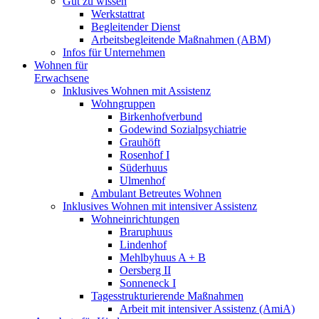
Gut zu wissen
Werkstattrat
Begleitender Dienst
Arbeitsbegleitende Maßnahmen (ABM)
Infos für Unternehmen
Wohnen für
Erwachsene
Inklusives Wohnen mit Assistenz
Wohngruppen
Birkenhofverbund
Godewind Sozialpsychiatrie
Grauhöft
Rosenhof I
Süderhuus
Ulmenhof
Ambulant Betreutes Wohnen
Inklusives Wohnen mit intensiver Assistenz
Wohneinrichtungen
Braruphuus
Lindenhof
Mehlbyhuus A + B
Oersberg II
Sonneneck I
Tagesstrukturierende Maßnahmen
Arbeit mit intensiver Assistenz (AmiA)