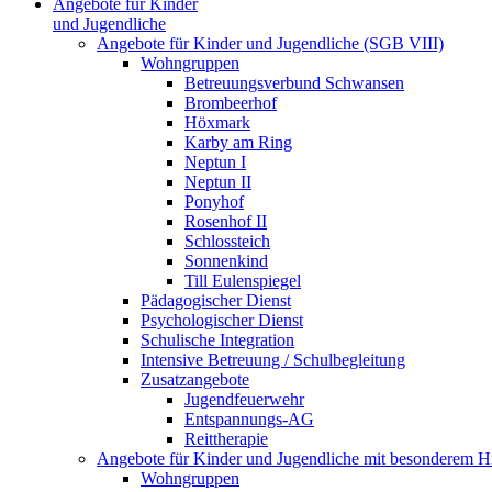
Angebote für Kinder
und Jugendliche
Angebote für Kinder und Jugendliche (SGB VIII)
Wohngruppen
Betreuungsverbund Schwansen
Brombeerhof
Höxmark
Karby am Ring
Neptun I
Neptun II
Ponyhof
Rosenhof II
Schlossteich
Sonnenkind
Till Eulenspiegel
Pädagogischer Dienst
Psychologischer Dienst
Schulische Integration
Intensive Betreuung / Schulbegleitung
Zusatzangebote
Jugendfeuerwehr
Entspannungs-AG
Reittherapie
Angebote für Kinder und Jugendliche mit besonderem 
Wohngruppen