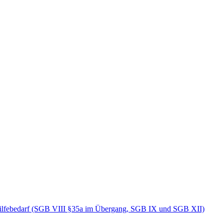
Hilfebedarf (SGB VIII §35a im Übergang, SGB IX und SGB XII)