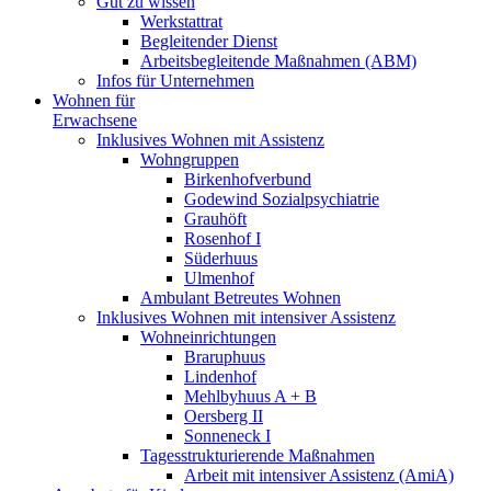
Gut zu wissen
Werkstattrat
Begleitender Dienst
Arbeitsbegleitende Maßnahmen (ABM)
Infos für Unternehmen
Wohnen für
Erwachsene
Inklusives Wohnen mit Assistenz
Wohngruppen
Birkenhofverbund
Godewind Sozialpsychiatrie
Grauhöft
Rosenhof I
Süderhuus
Ulmenhof
Ambulant Betreutes Wohnen
Inklusives Wohnen mit intensiver Assistenz
Wohneinrichtungen
Braruphuus
Lindenhof
Mehlbyhuus A + B
Oersberg II
Sonneneck I
Tagesstrukturierende Maßnahmen
Arbeit mit intensiver Assistenz (AmiA)