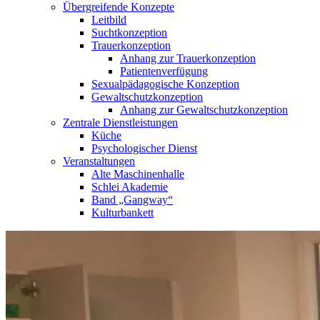
Übergreifende Konzepte
Leitbild
Suchtkonzeption
Trauerkonzeption
Anhang zur Trauerkonzeption
Patientenverfügung
Sexualpädagogische Konzeption
Gewaltschutzkonzeption
Anhang zur Gewaltschutzkonzeption
Zentrale Dienstleistungen
Küche
Psychologischer Dienst
Veranstaltungen
Alte Maschinenhalle
Schlei Akademie
Band „Gangway“
Kulturbankett