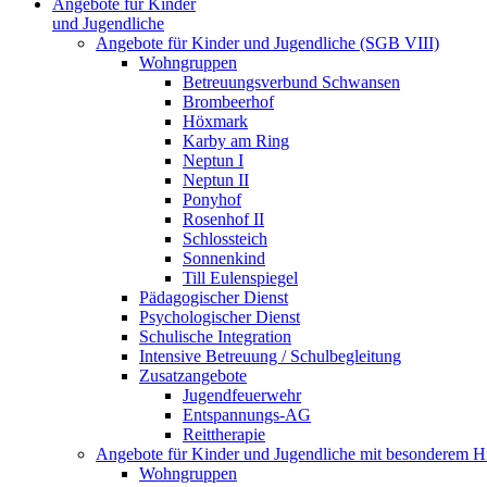
Angebote für Kinder
und Jugendliche
Angebote für Kinder und Jugendliche (SGB VIII)
Wohngruppen
Betreuungsverbund Schwansen
Brombeerhof
Höxmark
Karby am Ring
Neptun I
Neptun II
Ponyhof
Rosenhof II
Schlossteich
Sonnenkind
Till Eulenspiegel
Pädagogischer Dienst
Psychologischer Dienst
Schulische Integration
Intensive Betreuung / Schulbegleitung
Zusatzangebote
Jugendfeuerwehr
Entspannungs-AG
Reittherapie
Angebote für Kinder und Jugendliche mit besonderem 
Wohngruppen