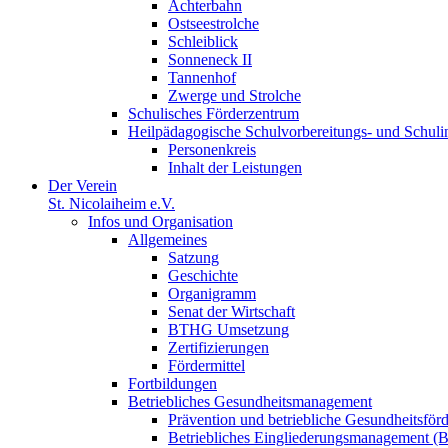
Achterbahn
Ostseestrolche
Schleiblick
Sonneneck II
Tannenhof
Zwerge und Strolche
Schulisches Förderzentrum
Heilpädagogische Schulvorbereitungs- und Schul
Personenkreis
Inhalt der Leistungen
Der Verein
St. Nicolaiheim e.V.
Infos und Organisation
Allgemeines
Satzung
Geschichte
Organigramm
Senat der Wirtschaft
BTHG Umsetzung
Zertifizierungen
Fördermittel
Fortbildungen
Betriebliches Gesundheitsmanagement
Prävention und betriebliche Gesundheitsför
Betriebliches Eingliederungsmanagement 