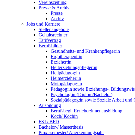
Vereinszeitung
Presse & Archiv
Presse
Archiv
Jobs und Karriere
Stellenangebote
Gehaltsrechner
Tarifvertrag
Berufsbilder
Gesundheits- und Krankenpfleger:in
Ergotherapeut:in
Erzieher:in
Heilerziehungspfleger:in
Heilpädagog:in
Heimerzieher:in
Motopädagog:in
Pädagog:in sowie Erziehungs-, Bildungswis
Psycholog:in (Diplom/Bachelor)
Sozialpädagog:in sowie Soziale Arbeit und
Ausbildung
Berufsbegl. Erzieher:innenausbildung
Koch/ Köchin
FSJ / BFD
Bachelor-/ Masterthesis
Praxissemester/ Anerkennungsjahr