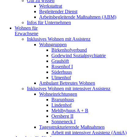
Gut zu wissen
Werkstattrat
Begleitender Dienst
Arbeitsbegleitende Maßnahmen (ABM)
Infos für Unternehmen
Wohnen für
Erwachsene
Inklusives Wohnen mit Assistenz
Wohngruppen
Birkenhofverbund
Godewind Sozialpsychiatrie
Grauhöft
Rosenhof I
Süderhuus
Ulmenhof
Ambulant Betreutes Wohnen
Inklusives Wohnen mit intensiver Assistenz
Wohneinrichtungen
Braruphuus
Lindenhof
Mehlbyhuus A + B
Oersberg II
Sonneneck I
Tagesstrukturierende Maßnahmen
Arbeit mit intensiver Assistenz (AmiA)