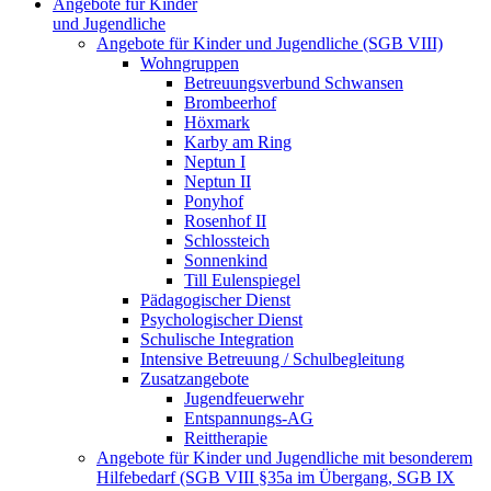
Angebote für Kinder
und Jugendliche
Angebote für Kinder und Jugendliche (SGB VIII)
Wohngruppen
Betreuungsverbund Schwansen
Brombeerhof
Höxmark
Karby am Ring
Neptun I
Neptun II
Ponyhof
Rosenhof II
Schlossteich
Sonnenkind
Till Eulenspiegel
Pädagogischer Dienst
Psychologischer Dienst
Schulische Integration
Intensive Betreuung / Schulbegleitung
Zusatzangebote
Jugendfeuerwehr
Entspannungs-AG
Reittherapie
Angebote für Kinder und Jugendliche mit besonderem
Hilfebedarf (SGB VIII §35a im Übergang, SGB IX