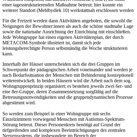
einer tagesstrukturierenden Maßnahme betreut; hier konnte ein
weiterer Standort (Mehlbydiek 10) werkstattnah erschlossen werden
Für die Freizeit werden dann Aktivitäten angeboten, die sowohl die
Neigungen der Bewohner:innen als auch die schöne stadtnahe Lage
sowie die naturnahe Ausrichtung der Einrichtung mit einschließen.
Jede Wohngruppe hat einen eigenen Aktivitätenplan, der durch
METACOM-Symbole illustriert ist, damit sich jede
leistungsberechtigte Person selbstständig die Woche strukturieren
kann.
Innerhalb der Häuser unterscheiden sich die drei Gruppen im
Schwerpunkt der pädagogischen Arbeit voneinander und werden je
nach Bedarfssituation der Menschen mit Behinderung konzeptionell
weiterentwickelt. In beiden Häusern wird die Arbeit nach dem sog.
Wohngruppenprinzip organisiert; es bestehen jeweils zwei 6er- und
eine 8er-Gruppe, deren Zusammensetzung sorgfältig auf die
Betreuungsnotwendigkeiten und die gruppendynamischen Prozesse
abgestimmt wird.
So werden zum Beispiel in einer Wohngruppe mit sechs
Einzelzimmern vorwiegend Menschen mit Autismus-Spektrum-
Störung betreut. Dieser Personenkreis benötigt auf Grund der
tiefgreifenden und komplexen Beeinträchtigungen des zentralen
Nervensystems, die insbesondere im Bereich der