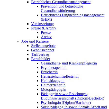
Betriebliches Gesundheitsmanagement
Prävention und betriebliche
Gesundheitsförderung
Betriebliches Eingliederungsmanagement
(BEM)
Vereinszeitung
Presse & Archiv
Presse
Archiv
Jobs und Karriere
Stellenangebote
Gehaltsrechner
Tarifvertrag
Berufsbilder
Gesundheits- und Krankenpfleger:in
Ergotherapeut:in
Erzieher:in
Heilerziehungspfleger:in
Heilpädagog:in
Heimerzieher:in
Motopädagog:in
Pädagog:in sowie Erziehungs-,
Bildungswissenschaft (Diplom/Bachelor)
Psycholog:in (Diplom/Bachelor)
Sozialpädagog:in sowie Soziale Arbeit und