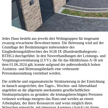
Jedes Haus besteht aus jeweils drei Wohngruppen für insgesamt
zwanzig erwachsene Bewohner:innen. Die Betreuung wird auf der
Grundlage der Bestimmungen insbesondere des
Eingliederungshilferechtes des SGB IX (Bundesteilhabegesetz –
BTHG) durchgeführt. In den Neuverhandlungen der Leistungs- und
Vergütungsvereinbarung (LVV), die für das Mehlbyhuus A+B seit
dem 01.06.2024 gilt, konnte aufgrund der außerordentlich hohen
Assistenz- und Betreuungsbedarfe eine verbesserte
Personalausstattung vereinbart werden.
Die zeitliche und organisatorische Strukturierung in der Einrichtung
ist danach ausgerichtet, den Tages-, Wochen- und Jahresablauf
angelehnt an die allgemein anerkannten gesellschaftlichen
Strukturprinzipien zu gestalten: die leistungsberechtigten Personen
verlassen werktags morgens das Haus und werden an einem
Arbeitsplatz, der ihren Ressourcen und wenn möglich ihren
Wünschen entspricht, mit intensiver Assistenz (AmiA) im Sinne