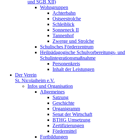
und SGB XII)
Wohngruppen
Achterbahn
Ostseestrolche
Schleiblick
Sonneneck II
Tannenhof
Zwerge und Strolche
Schulisches Förderzentrum
Heilpädagogische Schulvorbereitungs- und
Schulintegrationsmaßnahme
Personenkreis
Inhalt der Leistungen
Der Verein
St. Nicolaiheim e.V.
Infos und Organisation
Allgemeines
Satzung
Geschichte
Organigramm
Senat der Wirtschaft
BTHG Umsetzung
Zertifizierungen
Fördermittel
Fortbildungen