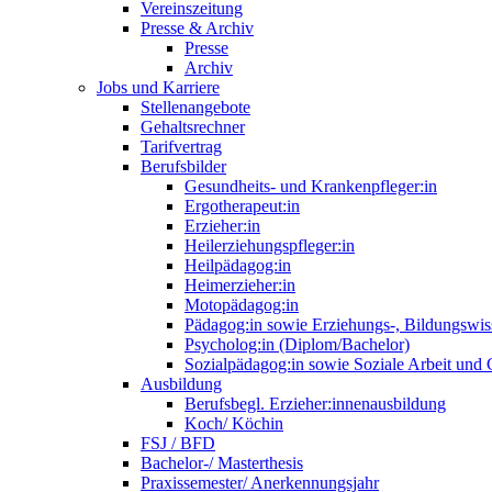
Vereinszeitung
Presse & Archiv
Presse
Archiv
Jobs und Karriere
Stellenangebote
Gehaltsrechner
Tarifvertrag
Berufsbilder
Gesundheits- und Krankenpfleger:in
Ergotherapeut:in
Erzieher:in
Heilerziehungspfleger:in
Heilpädagog:in
Heimerzieher:in
Motopädagog:in
Pädagog:in sowie Erziehungs-, Bildungswis
Psycholog:in (Diplom/Bachelor)
Sozialpädagog:in sowie Soziale Arbeit und
Ausbildung
Berufsbegl. Erzieher:innenausbildung
Koch/ Köchin
FSJ / BFD
Bachelor-/ Masterthesis
Praxissemester/ Anerkennungsjahr