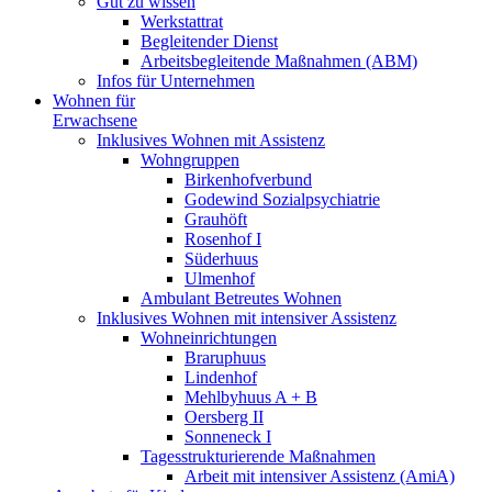
Gut zu wissen
Werkstattrat
Begleitender Dienst
Arbeitsbegleitende Maßnahmen (ABM)
Infos für Unternehmen
Wohnen für
Erwachsene
Inklusives Wohnen mit Assistenz
Wohngruppen
Birkenhofverbund
Godewind Sozialpsychiatrie
Grauhöft
Rosenhof I
Süderhuus
Ulmenhof
Ambulant Betreutes Wohnen
Inklusives Wohnen mit intensiver Assistenz
Wohneinrichtungen
Braruphuus
Lindenhof
Mehlbyhuus A + B
Oersberg II
Sonneneck I
Tagesstrukturierende Maßnahmen
Arbeit mit intensiver Assistenz (AmiA)