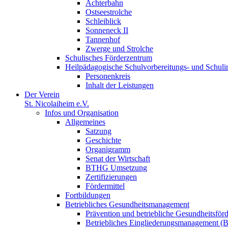
Achterbahn
Ostseestrolche
Schleiblick
Sonneneck II
Tannenhof
Zwerge und Strolche
Schulisches Förderzentrum
Heilpädagogische Schulvorbereitungs- und Schul
Personenkreis
Inhalt der Leistungen
Der Verein
St. Nicolaiheim e.V.
Infos und Organisation
Allgemeines
Satzung
Geschichte
Organigramm
Senat der Wirtschaft
BTHG Umsetzung
Zertifizierungen
Fördermittel
Fortbildungen
Betriebliches Gesundheitsmanagement
Prävention und betriebliche Gesundheitsför
Betriebliches Eingliederungsmanagement 