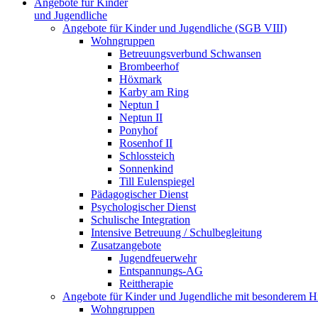
Angebote für Kinder
und Jugendliche
Angebote für Kinder und Jugendliche (SGB VIII)
Wohngruppen
Betreuungsverbund Schwansen
Brombeerhof
Höxmark
Karby am Ring
Neptun I
Neptun II
Ponyhof
Rosenhof II
Schlossteich
Sonnenkind
Till Eulenspiegel
Pädagogischer Dienst
Psychologischer Dienst
Schulische Integration
Intensive Betreuung / Schulbegleitung
Zusatzangebote
Jugendfeuerwehr
Entspannungs-AG
Reittherapie
Angebote für Kinder und Jugendliche mit besonderem 
Wohngruppen