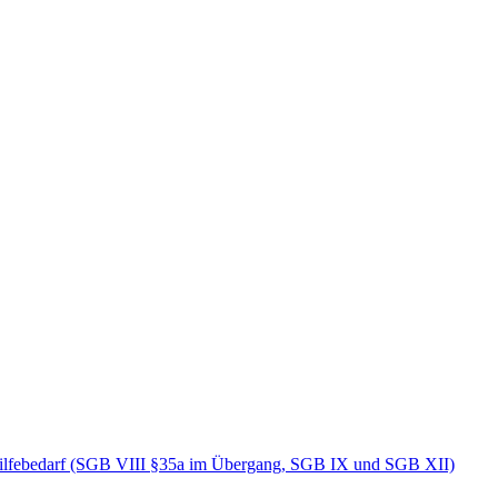
Hilfebedarf (SGB VIII §35a im Übergang, SGB IX und SGB XII)