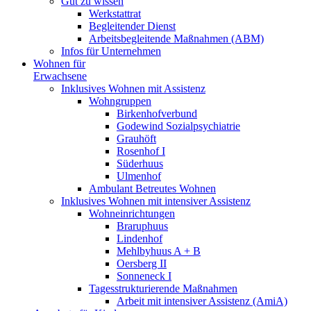
Gut zu wissen
Werkstattrat
Begleitender Dienst
Arbeitsbegleitende Maßnahmen (ABM)
Infos für Unternehmen
Wohnen für
Erwachsene
Inklusives Wohnen mit Assistenz
Wohngruppen
Birkenhofverbund
Godewind Sozialpsychiatrie
Grauhöft
Rosenhof I
Süderhuus
Ulmenhof
Ambulant Betreutes Wohnen
Inklusives Wohnen mit intensiver Assistenz
Wohneinrichtungen
Braruphuus
Lindenhof
Mehlbyhuus A + B
Oersberg II
Sonneneck I
Tagesstrukturierende Maßnahmen
Arbeit mit intensiver Assistenz (AmiA)