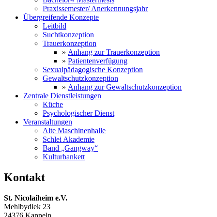
Praxissemester/ Anerkennungsjahr
Übergreifende Konzepte
Leitbild
Suchtkonzeption
Trauerkonzeption
»
Anhang zur Trauerkonzeption
»
Patientenverfügung
Sexualpädagogische Konzeption
Gewaltschutzkonzeption
»
Anhang zur Gewaltschutzkonzeption
Zentrale Dienstleistungen
Küche
Psychologischer Dienst
Veranstaltungen
Alte Maschinenhalle
Schlei Akademie
Band „Gangway“
Kulturbankett
Kontakt
St. Nicolaiheim e.V.
Mehlbydiek 23
24376 Kappeln