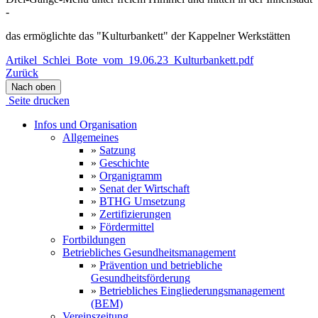
-
das ermöglichte das "Kulturbankett" der Kappelner Werkstätten
Artikel_Schlei_Bote_vom_19.06.23_Kulturbankett.pdf
Zurück
Nach oben
Seite drucken
Infos und Organisation
Allgemeines
»
Satzung
»
Geschichte
»
Organigramm
»
Senat der Wirtschaft
»
BTHG Umsetzung
»
Zertifizierungen
»
Fördermittel
Fortbildungen
Betriebliches Gesundheitsmanagement
»
Prävention und betriebliche
Gesundheitsförderung
»
Betriebliches Eingliederungsmanagement
(BEM)
Vereinszeitung