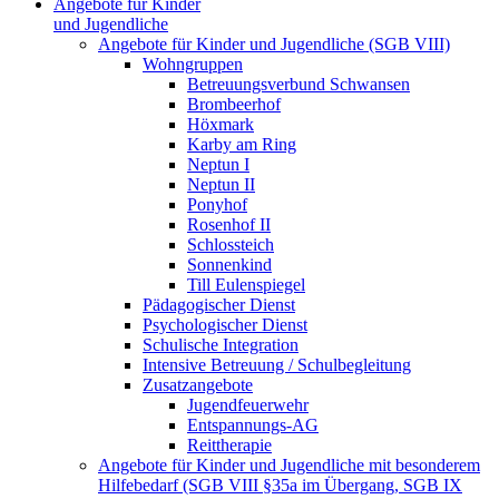
Angebote für Kinder
und Jugendliche
Angebote für Kinder und Jugendliche (SGB VIII)
Wohngruppen
Betreuungsverbund Schwansen
Brombeerhof
Höxmark
Karby am Ring
Neptun I
Neptun II
Ponyhof
Rosenhof II
Schlossteich
Sonnenkind
Till Eulenspiegel
Pädagogischer Dienst
Psychologischer Dienst
Schulische Integration
Intensive Betreuung / Schulbegleitung
Zusatzangebote
Jugendfeuerwehr
Entspannungs-AG
Reittherapie
Angebote für Kinder und Jugendliche mit besonderem
Hilfebedarf (SGB VIII §35a im Übergang, SGB IX