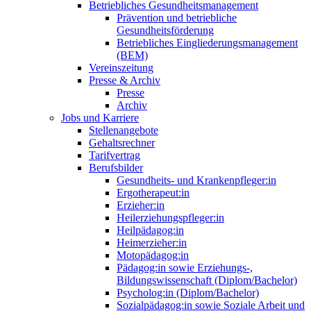
Betriebliches Gesundheitsmanagement
Prävention und betriebliche
Gesundheitsförderung
Betriebliches Eingliederungsmanagement
(BEM)
Vereinszeitung
Presse & Archiv
Presse
Archiv
Jobs und Karriere
Stellenangebote
Gehaltsrechner
Tarifvertrag
Berufsbilder
Gesundheits- und Krankenpfleger:in
Ergotherapeut:in
Erzieher:in
Heilerziehungspfleger:in
Heilpädagog:in
Heimerzieher:in
Motopädagog:in
Pädagog:in sowie Erziehungs-,
Bildungswissenschaft (Diplom/Bachelor)
Psycholog:in (Diplom/Bachelor)
Sozialpädagog:in sowie Soziale Arbeit und