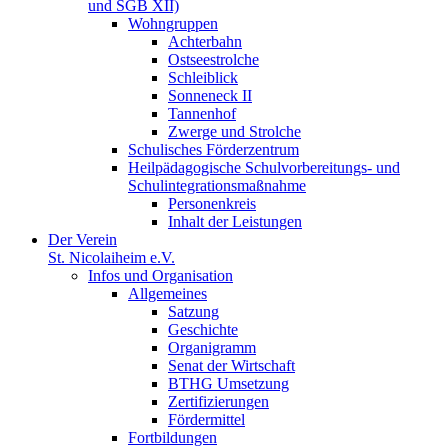
und SGB XII)
Wohngruppen
Achterbahn
Ostseestrolche
Schleiblick
Sonneneck II
Tannenhof
Zwerge und Strolche
Schulisches Förderzentrum
Heilpädagogische Schulvorbereitungs- und
Schulintegrationsmaßnahme
Personenkreis
Inhalt der Leistungen
Der Verein
St. Nicolaiheim e.V.
Infos und Organisation
Allgemeines
Satzung
Geschichte
Organigramm
Senat der Wirtschaft
BTHG Umsetzung
Zertifizierungen
Fördermittel
Fortbildungen