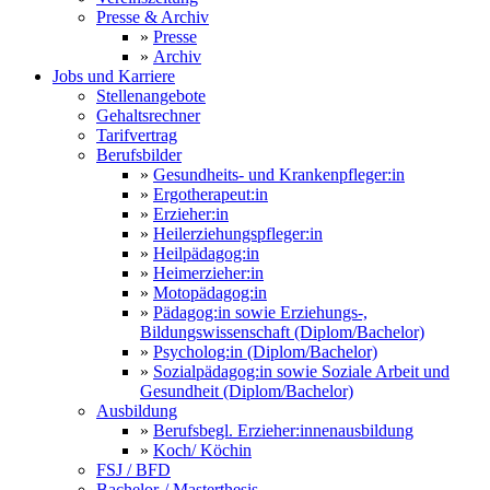
Presse & Archiv
»
Presse
»
Archiv
Jobs und Karriere
Stellenangebote
Gehaltsrechner
Tarifvertrag
Berufsbilder
»
Gesundheits- und Krankenpfleger:in
»
Ergotherapeut:in
»
Erzieher:in
»
Heilerziehungspfleger:in
»
Heilpädagog:in
»
Heimerzieher:in
»
Motopädagog:in
»
Pädagog:in sowie Erziehungs-,
Bildungswissenschaft (Diplom/Bachelor)
»
Psycholog:in (Diplom/Bachelor)
»
Sozialpädagog:in sowie Soziale Arbeit und
Gesundheit (Diplom/Bachelor)
Ausbildung
»
Berufsbegl. Erzieher:innenausbildung
»
Koch/ Köchin
FSJ / BFD
Bachelor-/ Masterthesis