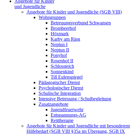
Angebote für Kinder
und Jugendliche
Angebote für Kinder und Jugendliche (SGB VIII)
Wohngruppen
Betreuungsverbund Schwansen
Brombeerhof
Höxmark
Karby am Ring
Neptun I
Neptun II
Ponyhof
Rosenhof II
Schlossteich
Sonnenkind
Till Eulenspiegel
Pädagogischer Dienst
Psychologischer Dienst
Schulische Integration
Intensive Betreuung / Schulbegleitung
Zusatzangebote
Jugendfeuerwehr
Entspannungs-AG
Reittherapie
Angebote für Kinder und Jugendliche mit besonderem
Hilfebedarf (SGB VIII §35a im Übergang, SGB IX