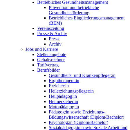
Betriebliches Gesundheitsmanagement
Prävention und betriebliche
Gesundheitsförderung
Betriebliches Eingliederungsmanagement
(BEM)
Vereinszeitung
Presse & Archiv
Presse
Archiv
Jobs und Karriere
Stellenangebote
Gehaltsrechner
Tarifvertrag
Berufsbilder
Gesundheits- und Krankenpfleger:in
Ergotherapeut:in
Erzieher:in
Heilerziehungspfleger:in
Heilpädagog:in
Heimerzieher:in
Motopädagog:in
Pädagog:in sowie Erziehungs-,
Bildungswissenschaft (Diplom/Bachelor)
Psycholog:in (Diplom/Bachelor)
Sozialpädagog:in sowie Soziale Arbeit und