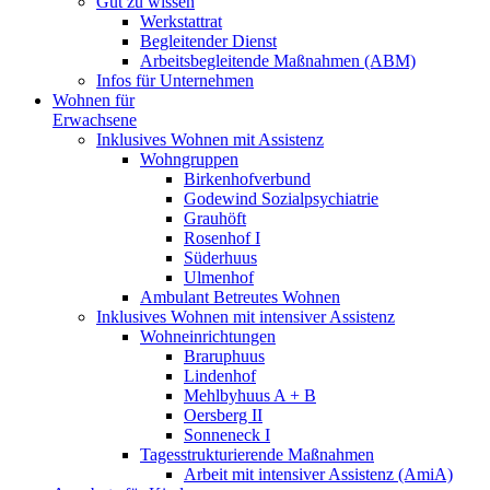
Gut zu wissen
Werkstattrat
Begleitender Dienst
Arbeitsbegleitende Maßnahmen (ABM)
Infos für Unternehmen
Wohnen für
Erwachsene
Inklusives Wohnen mit Assistenz
Wohngruppen
Birkenhofverbund
Godewind Sozialpsychiatrie
Grauhöft
Rosenhof I
Süderhuus
Ulmenhof
Ambulant Betreutes Wohnen
Inklusives Wohnen mit intensiver Assistenz
Wohneinrichtungen
Braruphuus
Lindenhof
Mehlbyhuus A + B
Oersberg II
Sonneneck I
Tagesstrukturierende Maßnahmen
Arbeit mit intensiver Assistenz (AmiA)