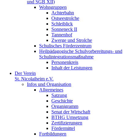
und SGB XII)
Wohngruppen
Achterbahn
Ostseestrolche
Schleiblick
Sonneneck II
Tannenhof
Zwerge und Strolche
Schulisches Förderzentrum
Heilpädagogische Schulvorbereitungs- und
Schulintegrationsmaßnahme
Personenkreis
Inhalt der Leistungen
Der Verein
St. Nicolaiheim e.V.
Infos und Organisation
Allgemeines
Satzung
Geschichte
Organigramm
Senat der Wirtschaft
BTHG Umsetzung
Zertifizierungen
Fördermittel
Fortbildungen