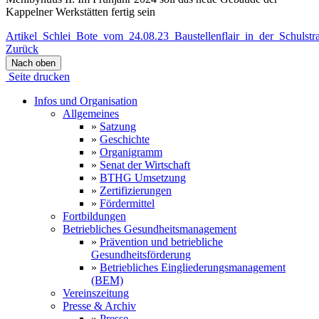
Kappelner Werkstätten fertig sein
Artikel_Schlei_Bote_vom_24.08.23_Baustellenflair_in_der_Schulstra
Zurück
Nach oben
Seite drucken
Infos und Organisation
Allgemeines
»
Satzung
»
Geschichte
»
Organigramm
»
Senat der Wirtschaft
»
BTHG Umsetzung
»
Zertifizierungen
»
Fördermittel
Fortbildungen
Betriebliches Gesundheitsmanagement
»
Prävention und betriebliche
Gesundheitsförderung
»
Betriebliches Eingliederungsmanagement
(BEM)
Vereinszeitung
Presse & Archiv
»
Presse