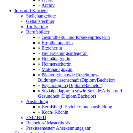
»
Archiv
Jobs und Karriere
Stellenangebote
Gehaltsrechner
Tarifvertrag
Berufsbilder
»
Gesundheits- und Krankenpfleger:in
»
Ergotherapeut:in
»
Erzieher:in
»
Heilerziehungspfleger:in
»
Heilpädagog:in
»
Heimerzieher:in
»
Motopädagog:in
»
Pädagog:in sowie Erziehungs-,
Bildungswissenschaft (Diplom/Bachelor)
»
Psycholog:in (Diplom/Bachelor)
»
Sozialpädagog:in sowie Soziale Arbeit und
Gesundheit (Diplom/Bachelor)
Ausbildung
»
Berufsbegl. Erzieher:innenausbildung
»
Koch/ Köchin
FSJ / BFD
Bachelor-/ Masterthesis
Praxissemester/ Anerkennungsjahr