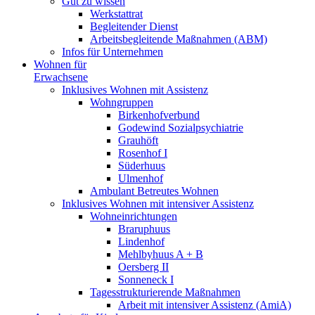
Gut zu wissen
Werkstattrat
Begleitender Dienst
Arbeitsbegleitende Maßnahmen (ABM)
Infos für Unternehmen
Wohnen für
Erwachsene
Inklusives Wohnen mit Assistenz
Wohngruppen
Birkenhofverbund
Godewind Sozialpsychiatrie
Grauhöft
Rosenhof I
Süderhuus
Ulmenhof
Ambulant Betreutes Wohnen
Inklusives Wohnen mit intensiver Assistenz
Wohneinrichtungen
Braruphuus
Lindenhof
Mehlbyhuus A + B
Oersberg II
Sonneneck I
Tagesstrukturierende Maßnahmen
Arbeit mit intensiver Assistenz (AmiA)