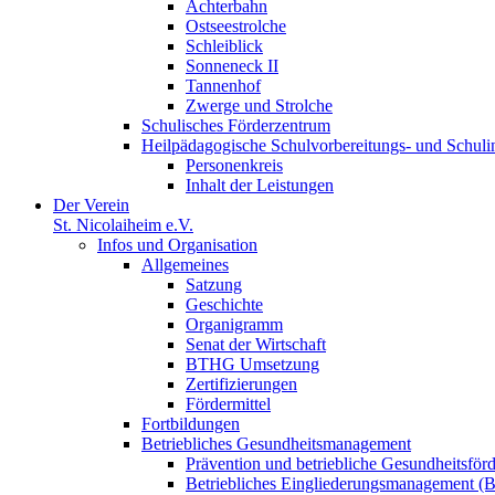
Achterbahn
Ostseestrolche
Schleiblick
Sonneneck II
Tannenhof
Zwerge und Strolche
Schulisches Förderzentrum
Heilpädagogische Schulvorbereitungs- und Schul
Personenkreis
Inhalt der Leistungen
Der Verein
St. Nicolaiheim e.V.
Infos und Organisation
Allgemeines
Satzung
Geschichte
Organigramm
Senat der Wirtschaft
BTHG Umsetzung
Zertifizierungen
Fördermittel
Fortbildungen
Betriebliches Gesundheitsmanagement
Prävention und betriebliche Gesundheitsför
Betriebliches Eingliederungsmanagement 