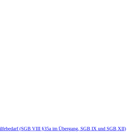
Hilfebedarf (SGB VIII §35a im Übergang, SGB IX und SGB XII)