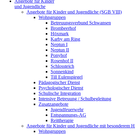
Angebote für Kinder
und Jugendliche
Angebote für Kinder und Jugendliche (SGB VIII)
Wohngruppen
Betreuungsverbund Schwansen
Brombeerhof
Höxmark
Karby am Ring
Neptun I
Neptun II
Ponyhof
Rosenhof II
Schlossteich
Sonnenkind
Till Eulenspiegel
Pädagogischer Dienst
Psychologischer Dienst
Schulische Integration
Intensive Betreuung / Schulbegleitung
Zusatzangebote
Jugendfeuerwehr
Entspannungs-AG
Reittherapie
Angebote für Kinder und Jugendliche mit besonderem 
Wohngruppen