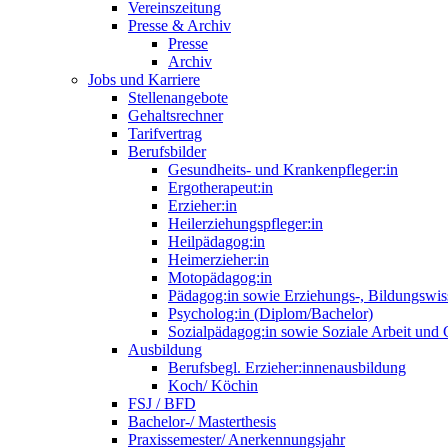
Vereinszeitung
Presse & Archiv
Presse
Archiv
Jobs und Karriere
Stellenangebote
Gehaltsrechner
Tarifvertrag
Berufsbilder
Gesundheits- und Krankenpfleger:in
Ergotherapeut:in
Erzieher:in
Heilerziehungspfleger:in
Heilpädagog:in
Heimerzieher:in
Motopädagog:in
Pädagog:in sowie Erziehungs-, Bildungswis
Psycholog:in (Diplom/Bachelor)
Sozialpädagog:in sowie Soziale Arbeit und
Ausbildung
Berufsbegl. Erzieher:innenausbildung
Koch/ Köchin
FSJ / BFD
Bachelor-/ Masterthesis
Praxissemester/ Anerkennungsjahr