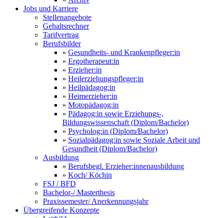
Jobs und Karriere
Stellenangebote
Gehaltsrechner
Tarifvertrag
Berufsbilder
»
Gesundheits- und Krankenpfleger:in
»
Ergotherapeut:in
»
Erzieher:in
»
Heilerziehungspfleger:in
»
Heilpädagog:in
»
Heimerzieher:in
»
Motopädagog:in
»
Pädagog:in sowie Erziehungs-,
Bildungswissenschaft (Diplom/Bachelor)
»
Psycholog:in (Diplom/Bachelor)
»
Sozialpädagog:in sowie Soziale Arbeit und
Gesundheit (Diplom/Bachelor)
Ausbildung
»
Berufsbegl. Erzieher:innenausbildung
»
Koch/ Köchin
FSJ / BFD
Bachelor-/ Masterthesis
Praxissemester/ Anerkennungsjahr
Übergreifende Konzepte