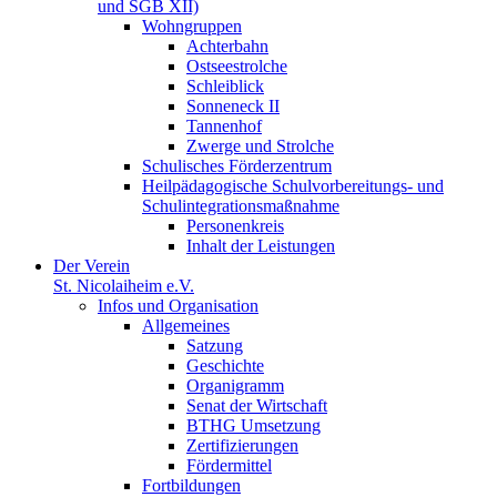
und SGB XII)
Wohngruppen
Achterbahn
Ostseestrolche
Schleiblick
Sonneneck II
Tannenhof
Zwerge und Strolche
Schulisches Förderzentrum
Heilpädagogische Schulvorbereitungs- und
Schulintegrationsmaßnahme
Personenkreis
Inhalt der Leistungen
Der Verein
St. Nicolaiheim e.V.
Infos und Organisation
Allgemeines
Satzung
Geschichte
Organigramm
Senat der Wirtschaft
BTHG Umsetzung
Zertifizierungen
Fördermittel
Fortbildungen