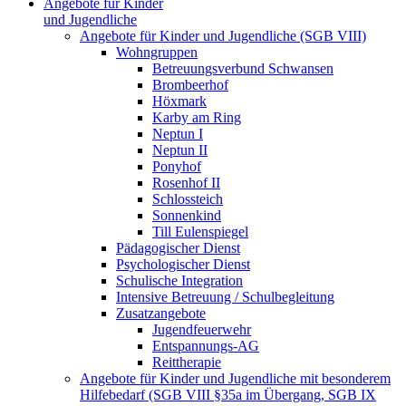
Angebote für Kinder
und Jugendliche
Angebote für Kinder und Jugendliche (SGB VIII)
Wohngruppen
Betreuungsverbund Schwansen
Brombeerhof
Höxmark
Karby am Ring
Neptun I
Neptun II
Ponyhof
Rosenhof II
Schlossteich
Sonnenkind
Till Eulenspiegel
Pädagogischer Dienst
Psychologischer Dienst
Schulische Integration
Intensive Betreuung / Schulbegleitung
Zusatzangebote
Jugendfeuerwehr
Entspannungs-AG
Reittherapie
Angebote für Kinder und Jugendliche mit besonderem
Hilfebedarf (SGB VIII §35a im Übergang, SGB IX