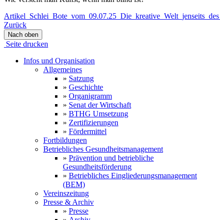
Artikel_Schlei_Bote_vom_09.07.25_Die_kreative_Welt_jenseits_des
Zurück
Nach oben
Seite drucken
Infos und Organisation
Allgemeines
»
Satzung
»
Geschichte
»
Organigramm
»
Senat der Wirtschaft
»
BTHG Umsetzung
»
Zertifizierungen
»
Fördermittel
Fortbildungen
Betriebliches Gesundheitsmanagement
»
Prävention und betriebliche
Gesundheitsförderung
»
Betriebliches Eingliederungsmanagement
(BEM)
Vereinszeitung
Presse & Archiv
»
Presse
»
Archiv