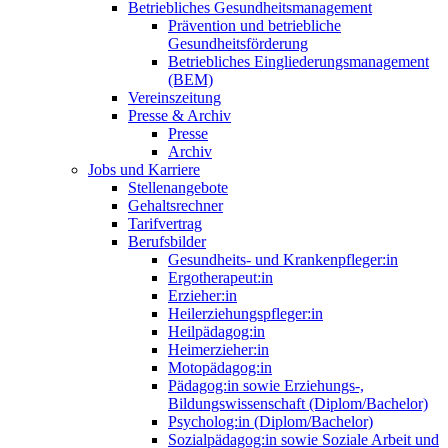
Betriebliches Gesundheitsmanagement
Prävention und betriebliche
Gesundheitsförderung
Betriebliches Eingliederungsmanagement
(BEM)
Vereinszeitung
Presse & Archiv
Presse
Archiv
Jobs und Karriere
Stellenangebote
Gehaltsrechner
Tarifvertrag
Berufsbilder
Gesundheits- und Krankenpfleger:in
Ergotherapeut:in
Erzieher:in
Heilerziehungspfleger:in
Heilpädagog:in
Heimerzieher:in
Motopädagog:in
Pädagog:in sowie Erziehungs-,
Bildungswissenschaft (Diplom/Bachelor)
Psycholog:in (Diplom/Bachelor)
Sozialpädagog:in sowie Soziale Arbeit und