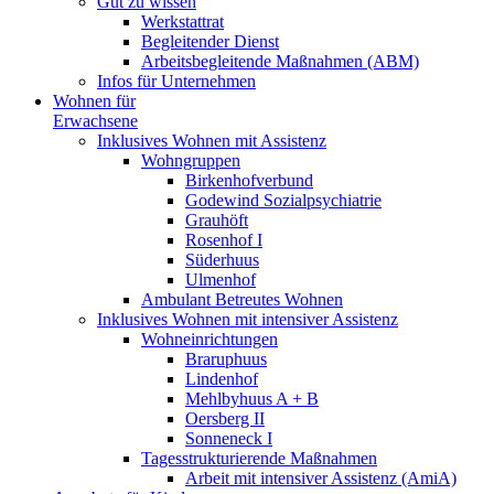
Gut zu wissen
Werkstattrat
Begleitender Dienst
Arbeitsbegleitende Maßnahmen (ABM)
Infos für Unternehmen
Wohnen für
Erwachsene
Inklusives Wohnen mit Assistenz
Wohngruppen
Birkenhofverbund
Godewind Sozialpsychiatrie
Grauhöft
Rosenhof I
Süderhuus
Ulmenhof
Ambulant Betreutes Wohnen
Inklusives Wohnen mit intensiver Assistenz
Wohneinrichtungen
Braruphuus
Lindenhof
Mehlbyhuus A + B
Oersberg II
Sonneneck I
Tagesstrukturierende Maßnahmen
Arbeit mit intensiver Assistenz (AmiA)